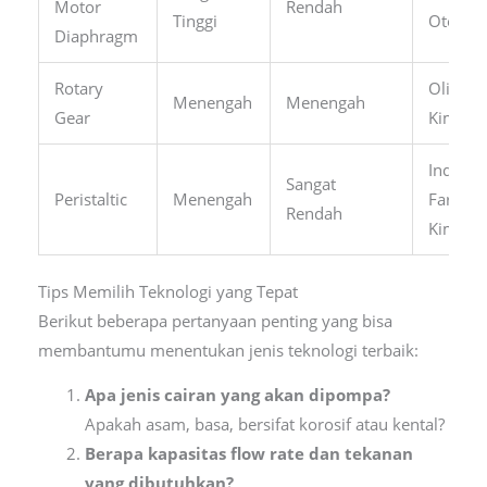
Motor
Rendah
Tinggi
Otomati
Diaphragm
Rotary
Oli, Res
Menengah
Menengah
Gear
Kimia K
Industri
Sangat
Peristaltic
Menengah
Farmasi
Rendah
Kimia
Tips Memilih Teknologi yang Tepat
Berikut beberapa pertanyaan penting yang bisa
membantumu menentukan jenis teknologi terbaik:
Apa jenis cairan yang akan dipompa?
Apakah asam, basa, bersifat korosif atau kental?
Berapa kapasitas flow rate dan tekanan
yang dibutuhkan?