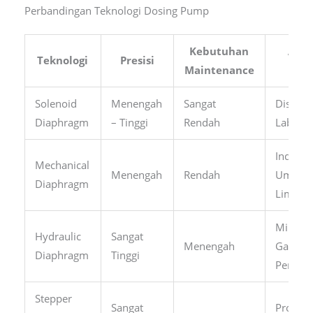
Perbandingan Teknologi Dosing Pump
Kebutuhan
Apli
Teknologi
Presisi
Maintenance
Um
Solenoid
Menengah
Sangat
Disinfek
Diaphragm
– Tinggi
Rendah
Labora
Industri
Mechanical
Menengah
Rendah
Umum,
Diaphragm
Limbah
Minyak
Hydraulic
Sangat
Menengah
Gas,
Diaphragm
Tinggi
Pemban
Stepper
Sangat
Proses