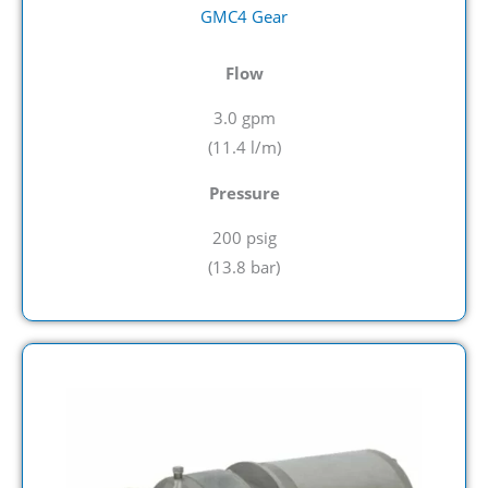
GMC4 Gear
Flow
3.0 gpm
(11.4
l/m)
Pressure
200 psig
(
13.8 bar)