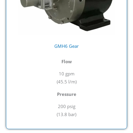
GMH6 Gear
Flow
10 gpm
(45.5
l/m)
Pressure
200 psig
(
13.8 bar)