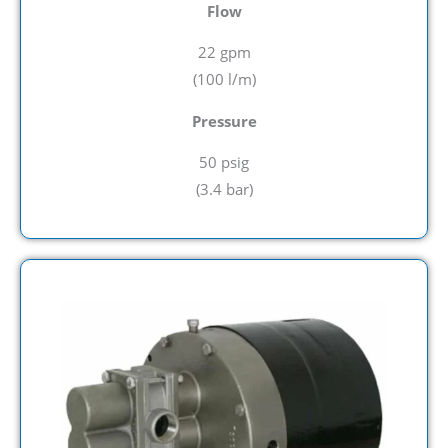
Flow
22 gpm
(100
l/m)
Pressure
50 psig
(
3.4 bar)