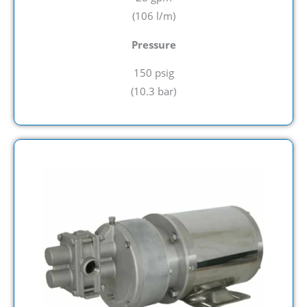
(106 l/m
)
Pressure
150 psig
(
10.3 bar)