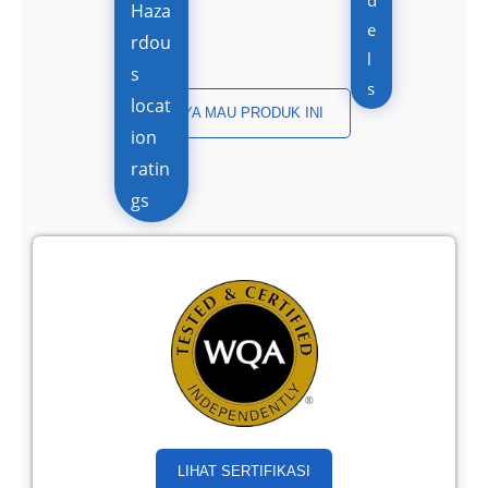
Haza
e
rdou
l
s
s
locat
SAYA MAU PRODUK INI
ion
ratin
gs
LIHAT SERTIFIKASI