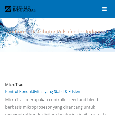
Lewati
ke
konten
Authorize Distributor Pulsafeeder Indonesia
MicroTrac
MicroTrac
Kontrol Konduktivitas yang Stabil & Efisien
MicroTrac merupakan controller feed and bleed
berbasis mikroprosesor yang dirancang untuk
mengontrol konduktivitas dan dosing inhibitor pada