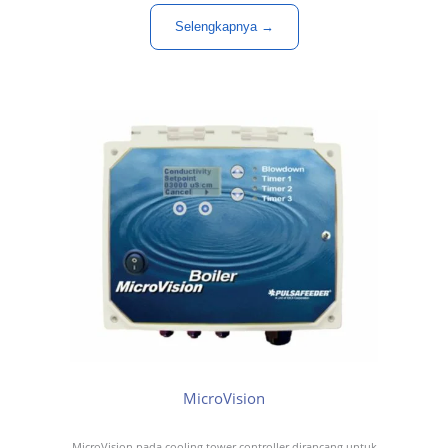
Selengkapnya →
MicroVision
MicroVision pada cooling tower controller dirancang untuk