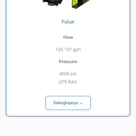
Pulsar
Flow
120, 121 gph
Pressure
4000 psi
(276 bar)
Selengkapnya →