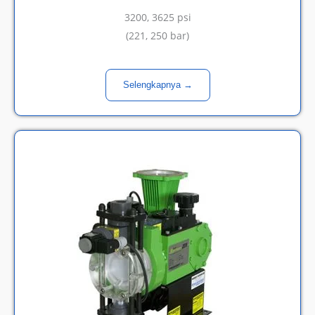
3200, 3625 psi
(
221, 250 bar)
Selengkapnya →