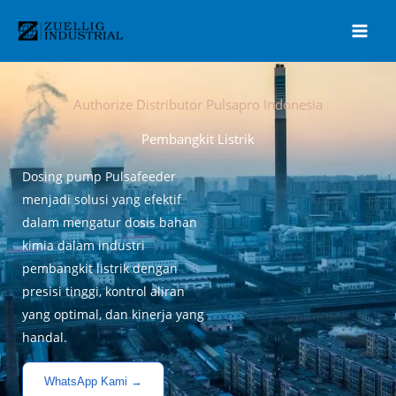
Lewati
ke
konten
Authorize Distributor Pulsapro Indonesia
Pembangkit Listrik
Dosing pump Pulsafeeder
menjadi solusi yang efektif
dalam mengatur dosis bahan
kimia dalam industri
pembangkit listrik dengan
presisi tinggi, kontrol aliran
yang optimal, dan kinerja yang
handal.
WhatsApp Kami →