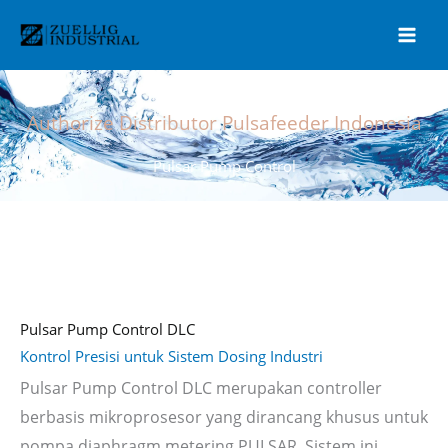
Lewati
ke
konten
Authorize Distributor Pulsafeeder Indonesia
Pulsar Pump Control
Pulsar Pump Control DLC
Kontrol Presisi untuk Sistem Dosing Industri
Pulsar Pump Control DLC merupakan controller
berbasis mikroprosesor yang dirancang khusus untuk
pompa diaphragm metering PULSAR. Sistem ini