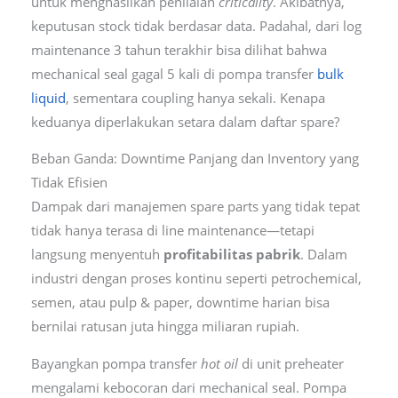
untuk menghasilkan penilaian
criticality
. Akibatnya,
keputusan stock tidak berdasar data. Padahal, dari log
maintenance 3 tahun terakhir bisa dilihat bahwa
mechanical seal gagal 5 kali di pompa transfer
bulk
liquid
, sementara coupling hanya sekali. Kenapa
keduanya diperlakukan setara dalam daftar spare?
Beban Ganda: Downtime Panjang dan Inventory yang
Tidak Efisien
Dampak dari manajemen spare parts yang tidak tepat
tidak hanya terasa di line maintenance—tetapi
langsung menyentuh
profitabilitas pabrik
. Dalam
industri dengan proses kontinu seperti petrochemical,
semen, atau pulp & paper, downtime harian bisa
bernilai ratusan juta hingga miliaran rupiah.
Bayangkan pompa transfer
hot oil
di unit preheater
mengalami kebocoran dari mechanical seal. Pompa