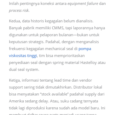
Inilah pentingnya koneksi antara
equipment failure
dan
process risk
.
Kedua, data historis kegagalan belum dianalisis.
Banyak pabrik memiliki CMMS, tapi laporannya hanya
digunakan untuk pelaporan bulanan—bukan untuk
keputusan strategis. Padahal, dengan menganalisis
frekuensi kegagalan mechanical seal di
pompa
viskositas tinggi
, tim bisa memprioritaskan
penyediaan seal dengan spring material Hastelloy atau
dual seal system.
Ketiga, informasi tentang lead time dan vendor
support sering tidak dimutakhirkan. Distributor lokal
bisa menyatakan “stock available” padahal supply dari
Amerika sedang delay. Atau, suku cadang ternyata
tidak lagi diproduksi karena sudah ada model baru. Ini
membuat daftar spare parts menjadi usang tanpa