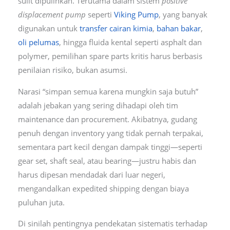
sulit dipulihkan. Terutama dalam sistem
positive
displacement pump
seperti
Viking Pump
, yang banyak
digunakan untuk
transfer cairan kimia
,
bahan bakar
,
oli pelumas
, hingga fluida kental seperti asphalt dan
polymer, pemilihan spare parts kritis harus berbasis
penilaian risiko, bukan asumsi.
Narasi “simpan semua karena mungkin saja butuh”
adalah jebakan yang sering dihadapi oleh tim
maintenance dan procurement. Akibatnya, gudang
penuh dengan inventory yang tidak pernah terpakai,
sementara part kecil dengan dampak tinggi—seperti
gear set, shaft seal, atau bearing—justru habis dan
harus dipesan mendadak dari luar negeri,
mengandalkan expedited shipping dengan biaya
puluhan juta.
Di sinilah pentingnya pendekatan sistematis terhadap