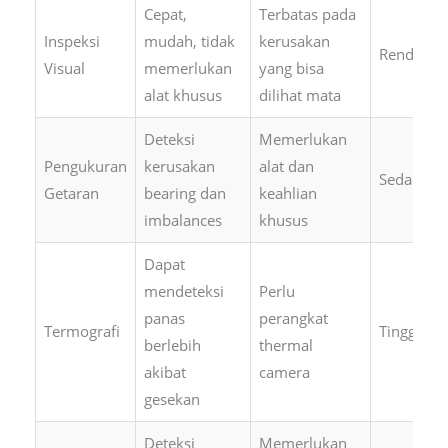
Cepat,
Terbatas pada
Inspeksi
mudah, tidak
kerusakan
Rendah
Visual
memerlukan
yang bisa
alat khusus
dilihat mata
Deteksi
Memerlukan
Pengukuran
kerusakan
alat dan
Sedang
Getaran
bearing dan
keahlian
imbalances
khusus
Dapat
mendeteksi
Perlu
panas
perangkat
Termografi
Tinggi
berlebih
thermal
akibat
camera
gesekan
Deteksi
Memerlukan