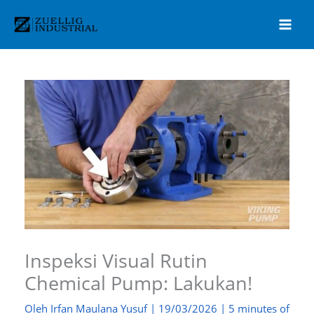
Lewati
ke
konten
Inspeksi Visual Rutin
Chemical Pump: Lakukan!
Oleh
Irfan Maulana Yusuf
|
19/03/2026
|
5 minutes of