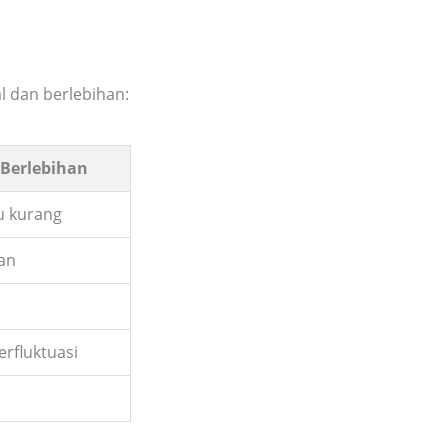
 dan berlebihan:
Berlebihan
u kurang
lan
berfluktuasi