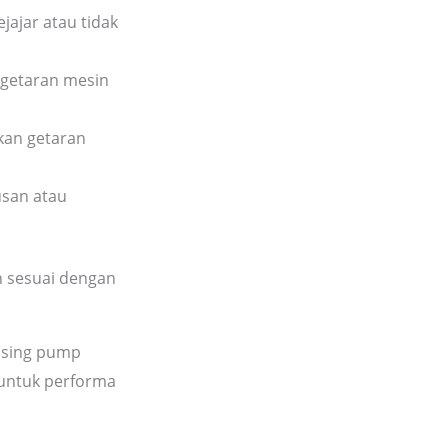
ajar atau tidak
 getaran mesin
kan getaran
usan atau
n sesuai dengan
dosing pump
untuk performa