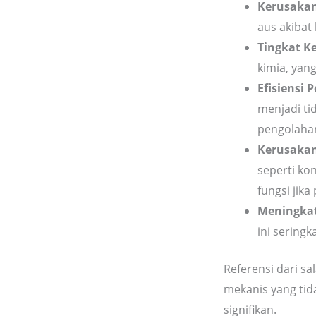
Kerusakan
aus akibat
Tingkat K
kimia, yan
Efisiensi
menjadi ti
pengolaha
Kerusakan
seperti ko
fungsi jika
Meningkat
ini sering
Referensi dari sal
mekanis yang ti
signifikan.