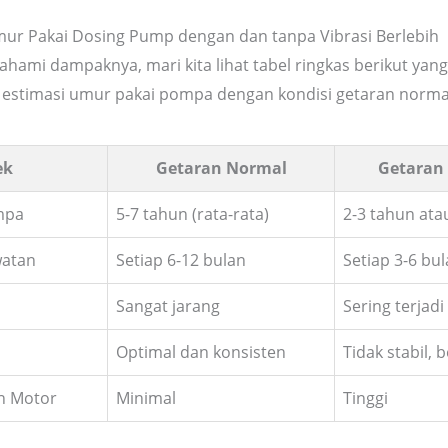
ur Pakai Dosing Pump dengan dan tanpa Vibrasi Berlebih
hami dampaknya, mari kita lihat tabel ringkas berikut yang
stimasi umur pakai pompa dengan kondisi getaran normal
ek
Getaran Normal
Getaran 
mpa
5-7 tahun (rata-rata)
2-3 tahun ata
watan
Setiap 6-12 bulan
Setiap 3-6 bu
Sangat jarang
Sering terjadi
Optimal dan konsisten
Tidak stabil, 
an Motor
Minimal
Tinggi