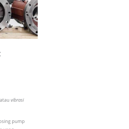
:
 atau
vibrasi
dosing pump