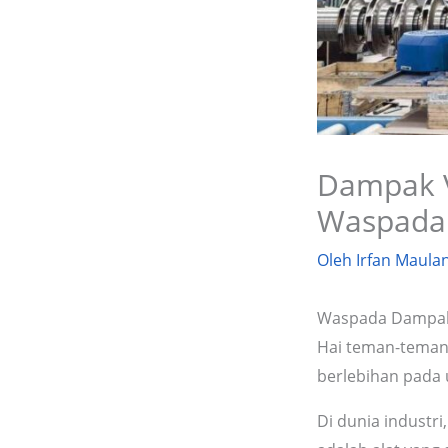
Dampak V
Waspada
Oleh
Irfan Maula
Waspada Dampak 
Hai teman-teman
berlebihan pada
Di dunia industr