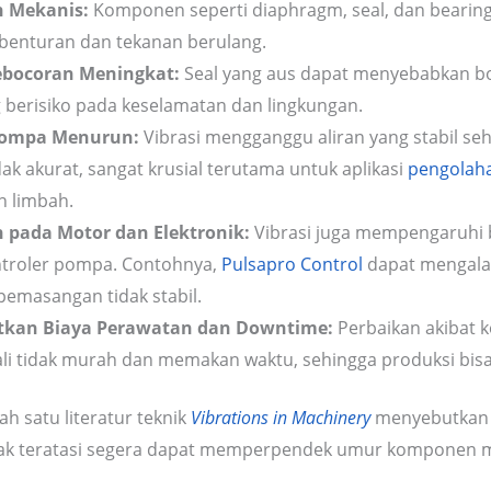
 Mekanis:
Komponen seperti diaphragm, seal, dan bearing
 benturan dan tekanan berulang.
ebocoran Meningkat:
Seal yang aus dapat menyebabkan bo
g berisiko pada keselamatan dan lingkungan.
 Pompa Menurun:
Vibrasi mengganggu aliran yang stabil seh
dak akurat, sangat krusial terutama untuk aplikasi
pengolaha
n limbah.
 pada Motor dan Elektronik:
Vibrasi juga mempengaruhi b
ntroler pompa. Contohnya,
Pulsapro Control
dapat mengala
 pemasangan tidak stabil.
kan Biaya Perawatan dan Downtime:
Perbaikan akibat k
kali tidak murah dan memakan waktu, sehingga produksi bis
ah satu literatur teknik
Vibrations in Machinery
menyebutkan k
dak teratasi segera dapat memperpendek umur komponen m