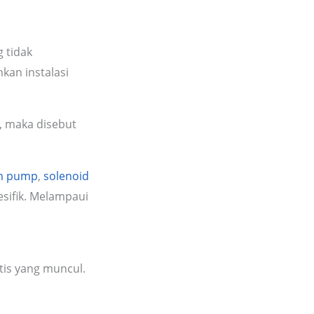
 tidak
kan instalasi
, maka disebut
gm pump
,
solenoid
esifik. Melampaui
ktis yang muncul.