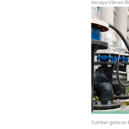
Kenapa Vibrasi Bi
Sumber getaran b