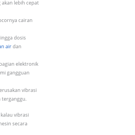
 akan lebih cepat
cornya cairan
ingga dosis
n air
dan
agian elektronik
mi gangguan
erusakan vibrasi
a terganggu.
alau vibrasi
esin secara