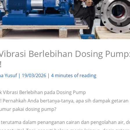
ibrasi Berlebihan Dosing Pump
!
na Yusuf
|
19/03/2026
|
4 minutes of reading
Vibrasi Berlebihan pada Dosing Pump
! Pernahkah Anda bertanya-tanya, apa sih dampak getaran
 umur pakai dosing pump?
i, terutama dalam penanganan cairan dan pengolahan air, 