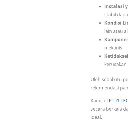
Instalasi 
stabil dap
Kondisi L
lain atau a
Komponen
mekanis.
Ketidaks
kerusakan 
Oleh sebab itu p
rekomendasi pabr
Kami, di
PT ZI-TE
secara berkala d
ideal.