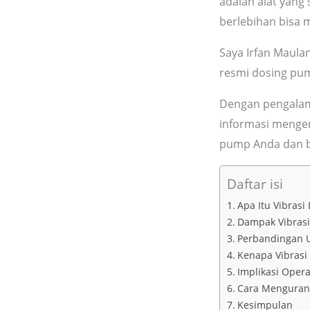
adalah alat yang 
berlebihan bisa 
Saya Irfan Maula
resmi dosing pum
Dengan pengalama
informasi mengen
pump Anda dan b
Daftar isi
Apa Itu Vibras
Dampak Vibrasi
Perbandingan U
Kenapa Vibrasi 
Implikasi Opera
Cara Mengurang
Kesimpulan