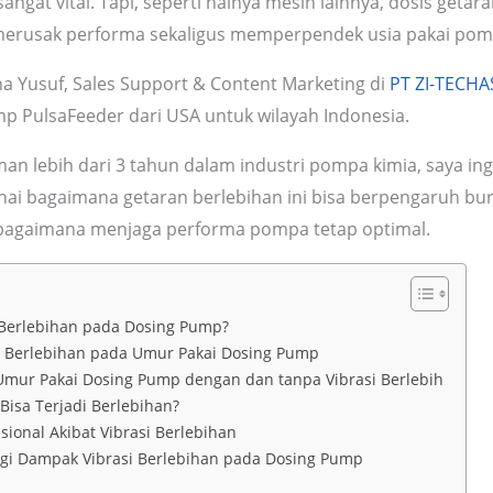
sangat vital. Tapi, seperti halnya mesin lainnya, dosis getar
merusak performa sekaligus memperpendek usia pakai pom
na Yusuf, Sales Support & Content Marketing di
PT ZI-TECHA
p PulsaFeeder dari USA untuk wilayah Indonesia.
n lebih dari 3 tahun dalam industri pompa kimia, saya ing
ai bagaimana getaran berlebihan ini bisa berpengaruh bu
agaimana menjaga performa pompa tetap optimal.
i Berlebihan pada Dosing Pump?
 Berlebihan pada Umur Pakai Dosing Pump
mur Pakai Dosing Pump dengan dan tanpa Vibrasi Berlebih
Bisa Terjadi Berlebihan?
sional Akibat Vibrasi Berlebihan
i Dampak Vibrasi Berlebihan pada Dosing Pump