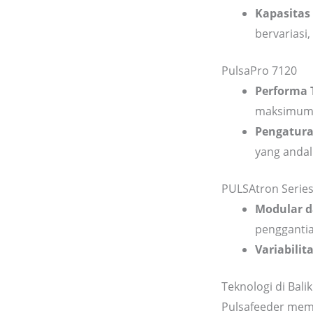
Kapasitas
bervariasi
PulsaPro 7120
Performa T
maksimum
Pengatura
yang andal
PULSAtron Series
Modular d
pengganti
Variabilit
Teknologi di Bal
Pulsafeeder memb