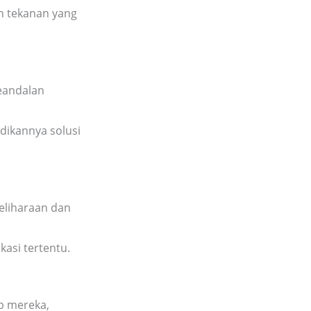
 tekanan yang
eandalan
dikannya solusi
liharaan dan
asi tertentu.
p mereka,