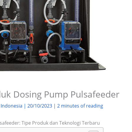
duk Dosing Pump Pulsafeeder
 Indonesia
|
20/10/2023
|
2 minutes of reading
afeeder: Tipe Produk dan Teknologi Terbaru