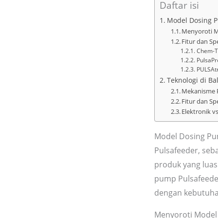
Daftar isi
Model Dosing 
Menyoroti M
Fitur dan Spe
Chem-Te
PulsaPr
PULSAtr
Teknologi di Ba
Mekanisme P
Fitur dan Spe
Elektronik 
Model Dosing Pu
Pulsafeeder, seb
produk yang luas
pump Pulsafeeder
dengan kebutuhan
Menyoroti Model