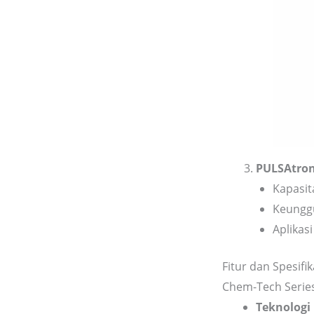
PULSAtron 
Kapasita
Keungg
Aplikas
Fitur dan Spesifik
Chem-Tech Serie
Teknologi 