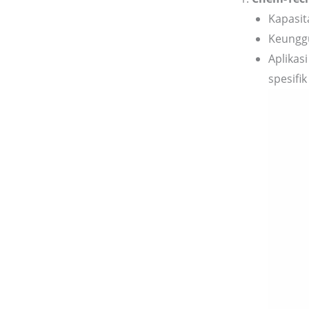
Kapasita
Keunggu
Aplikas
spesifik