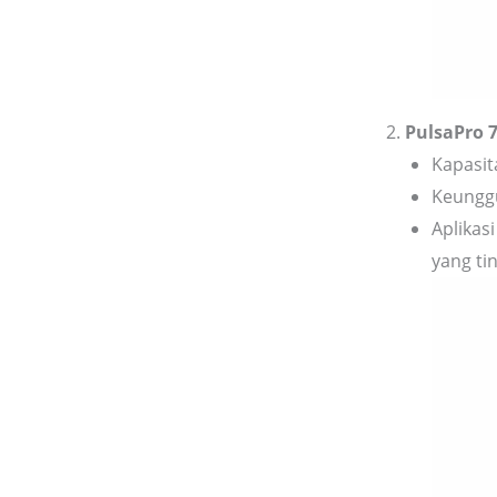
PulsaPro 
Kapasita
Keunggu
Aplikas
yang ti