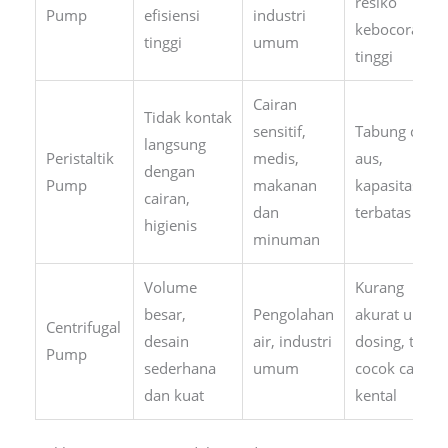
resiko
Pump
efisiensi
industri
kebocoran
tinggi
umum
tinggi
Cairan
Tidak kontak
sensitif,
Tabung cepat
langsung
Peristaltik
medis,
aus,
dengan
Pump
makanan
kapasitas
cairan,
dan
terbatas
higienis
minuman
Volume
Kurang
besar,
Pengolahan
akurat untuk
Centrifugal
desain
air, industri
dosing, tidak
Pump
sederhana
umum
cocok cairan
dan kuat
kental