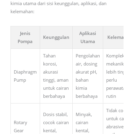
kimia utama dari sisi keunggulan, aplikasi, dan
kelemahan:
Jenis
Aplikasi
Keunggulan
Kelemahan
Pompa
Utama
Tahan
Pengolahan
Kompleksitas
korosi,
air, dosing
mekanik
Diaphragm
akurasi
akurat pH,
lebih tinggi,
Pump
tinggi, aman
bahan
perlu
untuk cairan
kimia
perawatan
berbahaya
berbahaya
rutin
Tidak cocok
Dosis stabil,
Minyak,
untuk cairan
Rotary
cocok cairan
cairan
abrasive,
Gear
kental,
kental,