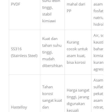
suhu lebih
PVDF
mahal dari
asam
tinggi,
PP
fosfat,
stabil
natrium
kimiawi
hidroksida
Air, soda
Kuat dan
Kurang
kaustik,
tahan suhu
SS316
cocok untuk
bahan
tinggi,
(Stainless Steel)
asam kuat,
kimia
mudah
bisa korosi
kurang
dibersihkan
agresif
Asam
Tahan
sulfat
Harga sangat
korosi
pekat,
tinggi, jarang
sangat kuat
asam
digunakan
Hastelloy
dan
nitrat,
kecuali