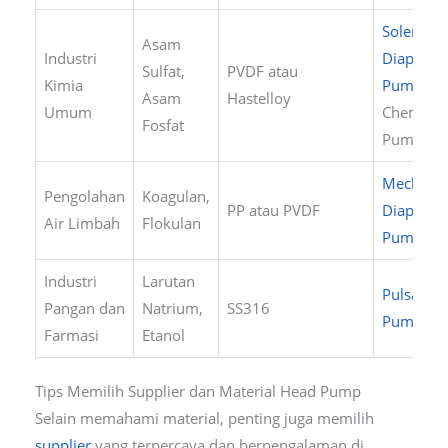
Solenoid
Asam
Industri
Diaphra
Sulfat,
PVDF atau
Kimia
Pump
,
Asam
Hastelloy
Umum
Chem-Te
Fosfat
Pumps
Mechanic
Pengolahan
Koagulan,
PP atau PVDF
Diaphra
Air Limbah
Flokulan
Pumps
Industri
Larutan
Pulsatron
Pangan dan
Natrium,
SS316
Pumps
Farmasi
Etanol
Tips Memilih Supplier dan Material Head Pump
Selain memahami material, penting juga memilih
supplier
yang terpercaya dan berpengalaman di