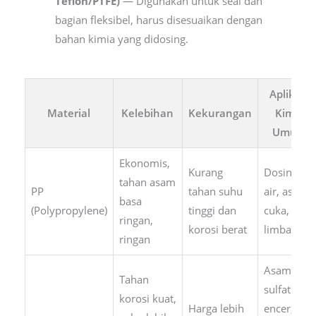
Teflon/PTFE)
— Digunakan untuk seal dan
bagian fleksibel, harus disesuaikan dengan
bahan kimia yang didosing.
Aplikasi
Material
Kelebihan
Kekurangan
Kimia
Umum
Ekonomis,
Kurang
Dosing
tahan asam
PP
tahan suhu
air, asam
basa
(Polypropylene)
tinggi dan
cuka, air
ringan,
korosi berat
limbah
ringan
Asam
Tahan
sulfat
korosi kuat,
Harga lebih
encer,