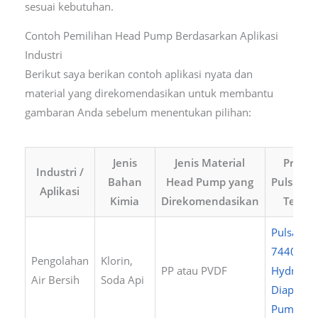
sesuai kebutuhan.
Contoh Pemilihan Head Pump Berdasarkan Aplikasi
Industri
Berikut saya berikan contoh aplikasi nyata dan
material yang direkomendasikan untuk membantu
gambaran Anda sebelum menentukan pilihan:
Jenis
Jenis Material
Produ
Industri /
Bahan
Head Pump yang
Pulsafee
Aplikasi
Kimia
Direkomendasikan
Terkai
PulsaPro
7440
,
Pengolahan
Klorin,
PP atau PVDF
Hydraulic
Air Bersih
Soda Api
Diaphra
Pump