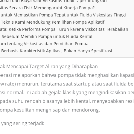
onal dan Biaya Saat Viskositas Tidak Diperhitungkan
itas Secara Fisik Memengaruhi Kinerja Pompa?
 untuk Memastikan Pompa Tepat untuk Fluida Viskositas Tinggi
Teknis Kami Mendukung Pemilihan Pompa Aplikatif
ta: Ketika Performa Pompa Turun karena Viskositas Terabaikan
is Sebelum Memilih Pompa untuk Fluida Kental
m tentang Viskositas dan Pemilihan Pompa
erbasis Karakteristik Aplikasi, Bukan Hanya Spesifikasi
ak Mencapai Target Aliran yang Diharapkan
 operasi melaporkan bahwa pompa tidak menghasilkan kapasi
low rate) menurun, terutama saat startup atau saat fluida 
si normal. Ini adalah gejala klasik yang mengindikasikan p
a pada suhu rendah biasanya lebih kental, menyebabkan resis
 pompa kesulitan menghisap dan mendorong.
yang sering terjadi: