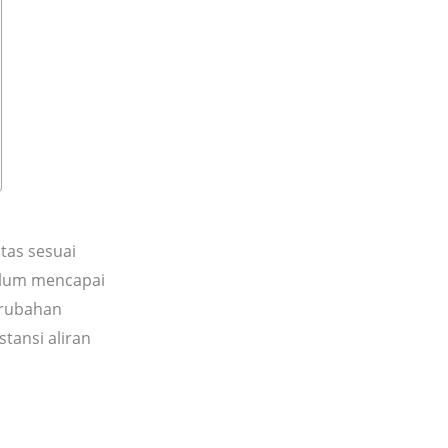
tas sesuai
belum mencapai
erubahan
tansi aliran