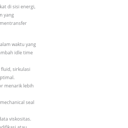
t di sisi energi,
em yang
 mentransfer
alam waktu yang
nambah idle time
luid, sirkulasi
ptimal.
r menarik lebih
 mechanical seal
ta viskositas.
difikasi atau