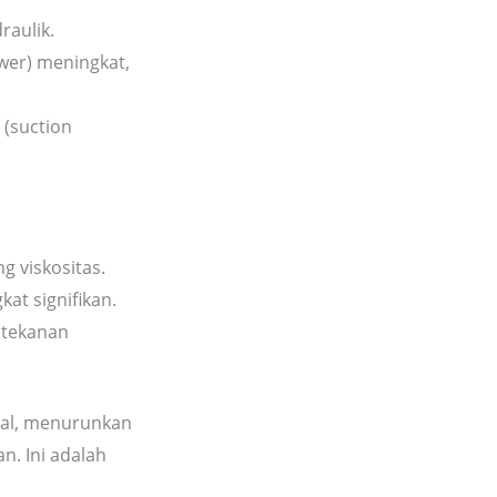
raulik.
er) meningkat,
(suction
g viskositas.
at signifikan.
 tekanan
tual, menurunkan
. Ini adalah