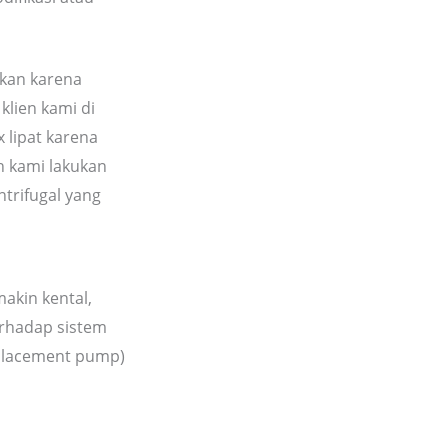
ukan karena
klien kami di
 lipat karena
ah kami lakukan
trifugal yang
makin kental,
erhadap sistem
splacement pump)