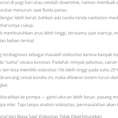
urun di pagi hari atau setelah downtime, namun membaik 
kositas menurun saat fluida panas.
engar lebih berat, bahkan ada tanda-tanda cavitation me
seharusnya cukup.
rik membutuhkan arus lebih tinggi, terutama saat startup, 
 dan beban termal.
ng terdiagnosis sebagai masalah viskositas karena banyak s
a “sama” secara konstan. Padahal, minyak pelumas, cairan 
s lain bisa memiliki viskositas 10x lebih tinggi pada suhu 25
dirancang untuk kondisi ini, maka efisiensi sistem turun da
gkat.
i diarahkan ke pompa — ganti ukuran lebih besar, pasang mo
ipa inlet. Tapi tanpa analisis viskositas, permasalahan akan 
al dan Biaya Saat Viskositas Tidak Diperhitungkan