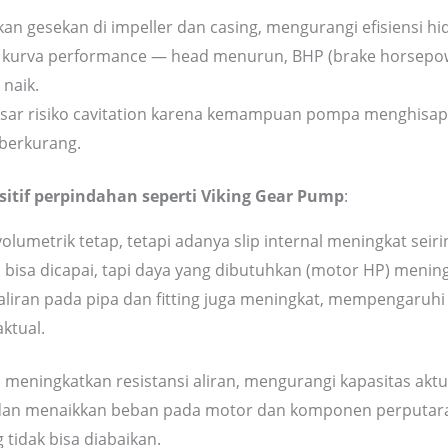
an gesekan di impeller dan casing, mengurangi efisiensi hid
kurva performance — head menurun, BHP (brake horsepow
naik.
ar risiko cavitation karena kemampuan pompa menghisap 
 berkurang.
itif perpindahan seperti Viking Gear Pump
:
olumetrik tetap, tetapi adanya slip internal meningkat seirin
 bisa dicapai, tapi daya yang dibutuhkan (motor HP) meningk
 aliran pada pipa dan fitting juga meningkat, mempengaruhi
ktual.
as meningkatkan resistansi aliran, mengurangi kapasitas ak
, dan menaikkan beban pada motor dan komponen perputaran
 tidak bisa diabaikan.