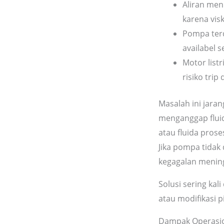
Aliran men
karena vis
Pompa terd
availabel 
Motor list
risiko trip
Masalah ini jara
menganggap fluid
atau fluida prose
Jika pompa tidak 
kegagalan menin
Solusi sering kal
atau modifikasi p
Dampak Operasion