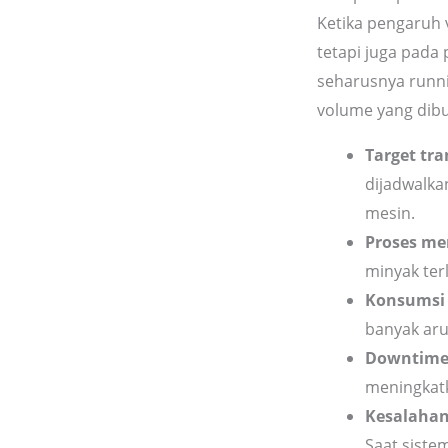
Ketika pengaruh v
tetapi juga pada 
seharusnya runn
volume yang dib
Target tra
dijadwalka
mesin.
Proses me
minyak ter
Konsumsi 
banyak arus
Downtime 
meningkatk
Kesalahan 
Saat siste