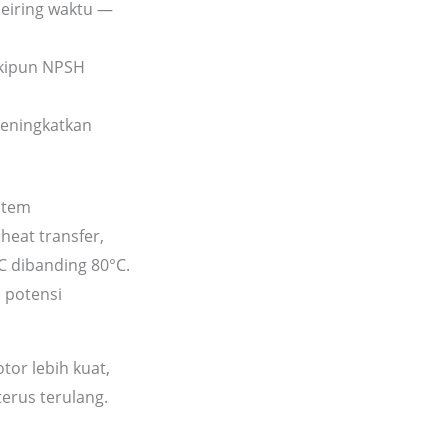
seiring waktu —
skipun NPSH
meningkatkan
istem
heat transfer,
°C dibanding 80°C.
n potensi
tor lebih kuat,
terus terulang.