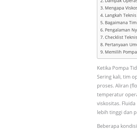
Dampak Operasi
Mengapa Viskos
Langkah Teknis
Bagaimana Tim 
Pengalaman Nya
Checklist Tekn
Pertanyaan Umu
Memilih Pompa B
Ketika Pompa Tid
Sering kali, tim
proses. Aliran (f
temperatur opera
viskositas. Fluid
lebih tinggi dan
Beberapa kondisi 