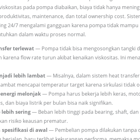
iskositas pada pompa diabaikan, biaya tidak hanya meningka
produktivitas, maintenance, dan total ownership cost. Sist
ing 24/7 mengalami gangguan karena pompa tidak mampu
utuhkan dalam waktu proses normal.
nsfer terlewat
— Pompa tidak bisa mengosongkan tangki d
n karena flow rate turun akibat kenaikan viskositas. Ini me
njadi lebih lambat
— Misalnya, dalam sistem heat transfer f
lambat mencapai temperatur target karena sirkulasi tidak o
energi melonjak
— Pompa harus bekerja lebih keras, moto
, dan biaya listrik per bulan bisa naik signifikan.
lebih sering
— Beban lebih tinggi pada bearing, shaft, dan
an risiko keausan prematur.
spesifikasi di awal
— Pembelian pompa dilakukan tanpa da
m berjalan, baru terlihat kekurangan performa, memaksa mo