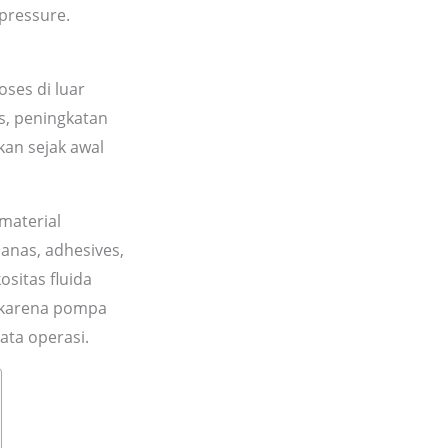
pressure.
oses di luar
s, peningkatan
an sejak awal
material
panas, adhesives,
ositas fluida
 karena pompa
ata operasi.