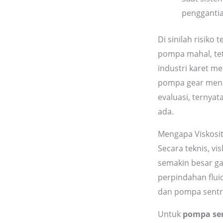
penggantia
Di sinilah risiko
pompa mahal, teta
industri karet m
pompa gear menang
evaluasi, ternya
ada.
Mengapa Viskosit
Secara teknis, vi
semakin besar ga
perpindahan flui
dan pompa sentri
Untuk
pompa sen