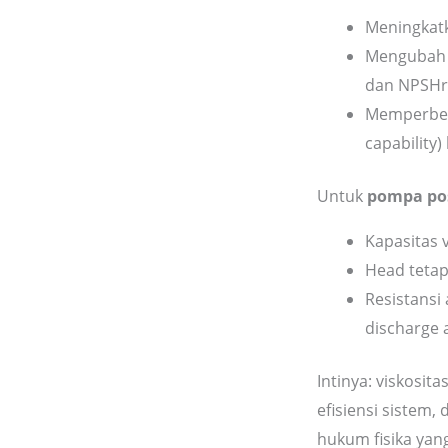
Meningkatk
Mengubah 
dan NPSHr 
Memperbes
capability)
Untuk
pompa pos
Kapasitas v
Head tetap
Resistansi
discharge a
Intinya: viskosit
efisiensi sistem
hukum fisika yang