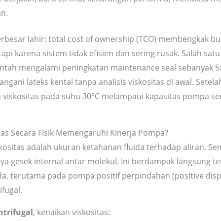
n.
 terbesar lahir: total cost of ownership (TCO) membengkak b
pi karena sistem tidak efisien dan sering rusak. Salah satu 
entah mengalami peningkatan maintenance seal sebanyak 5x
ani lateks kental tanpa analisis viskositas di awal. Setel
ta viskositas pada suhu 30°C melampaui kapasitas pompa sen
as Secara Fisik Memengaruhi Kinerja Pompa?
skositas adalah ukuran ketahanan fluida terhadap aliran. Se
ya gesek internal antar molekul. Ini berdampak langsung t
da, terutama pada pompa positif perpindahan (positive di
fugal.
trifugal
, kenaikan viskositas: