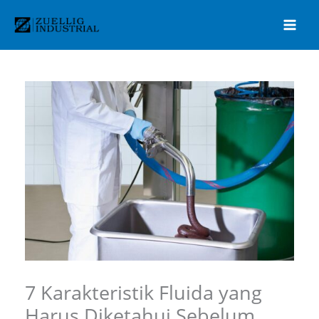
Lewati
ke
konten
7 Karakteristik Fluida yang
Harus Diketahui Sebelum