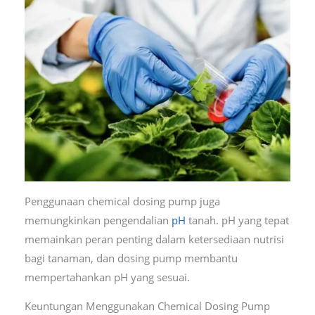
Penggunaan chemical dosing pump juga
memungkinkan pengendalian
pH
tanah. pH yang tepat
memainkan peran penting dalam ketersediaan nutrisi
bagi tanaman, dan dosing pump membantu
mempertahankan pH yang sesuai.
Keuntungan Menggunakan Chemical Dosing Pump