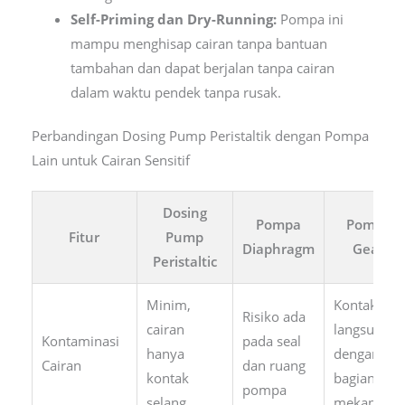
Self-Priming dan Dry-Running:
Pompa ini
mampu menghisap cairan tanpa bantuan
tambahan dan dapat berjalan tanpa cairan
dalam waktu pendek tanpa rusak.
Perbandingan Dosing Pump Peristaltik dengan Pompa
Lain untuk Cairan Sensitif
Dosing
Pompa
Pompa
Fitur
Pump
Diaphragm
Gear
Peristaltic
Minim,
Kontak
Risiko ada
cairan
langsung
Kontaminasi
pada seal
hanya
dengan
Cairan
dan ruang
kontak
bagian
pompa
selang
mekanis