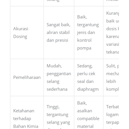
Kurang
Baik,
baik untuk
Sangat baik,
tergantung
Akurasi
dosis kecil,
aliran stabil
jenis dan
Dosing
karena
dan presisi
kontrol
variasi
pompa
tekanan
Mudah,
Sedang,
Sulit, part
penggantian
perlu cek
mechanical
Pemeliharaan
selang
seal dan
lebih
sederhana
diaphragm
kompleks
Baik,
Tinggi,
Terbatas,
Ketahanan
asalkan
tergantung
logam
terhadap
compatible
selang yang
terpapar
Bahan Kimia
material