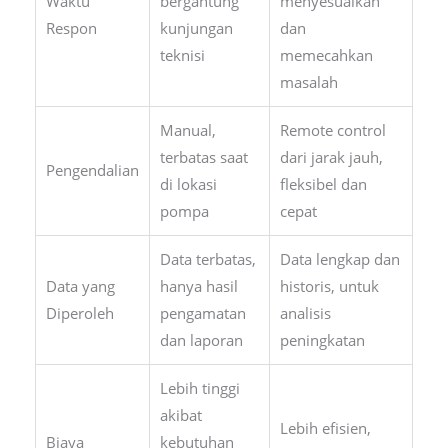
Waktu
bergantung
menyesuaikan
Respon
kunjungan
dan
teknisi
memecahkan
masalah
Manual,
Remote control
terbatas saat
dari jarak jauh,
Pengendalian
di lokasi
fleksibel dan
pompa
cepat
Data terbatas,
Data lengkap dan
Data yang
hanya hasil
historis, untuk
Diperoleh
pengamatan
analisis
dan laporan
peningkatan
Lebih tinggi
akibat
Lebih efisien,
Biaya
kebutuhan