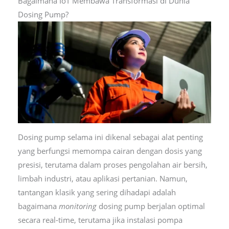
Bagaimana IoT Membawa Transformasi di Dunia
Dosing Pump?
Dosing pump selama ini dikenal sebagai alat penting
yang berfungsi memompa cairan dengan dosis yang
presisi, terutama dalam proses pengolahan air bersih,
limbah industri, atau aplikasi pertanian. Namun,
tantangan klasik yang sering dihadapi adalah
bagaimana
monitoring
dosing pump berjalan optimal
secara real-time, terutama jika instalasi pompa