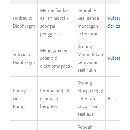
Memanfaatkan
Rendah –
Hydraulic
cairan hidrolik
Seal ganda
Pulsapro
Diaphragm
sebagai
mencegah
Series
penggerak
kebocoran
Sedang –
Menggunakan
Solenoid
Memerlukan
solenoid
Pulsatron
Diaphragm
perawatan
elektromagnetik
seal rutin
Sedang
Rotary
Pompa berjenis
hingga tinggi
Gear
gear yang
– Rentan
Eclipse
Pump
berputar
bocor jika
seal aus
Rendah –