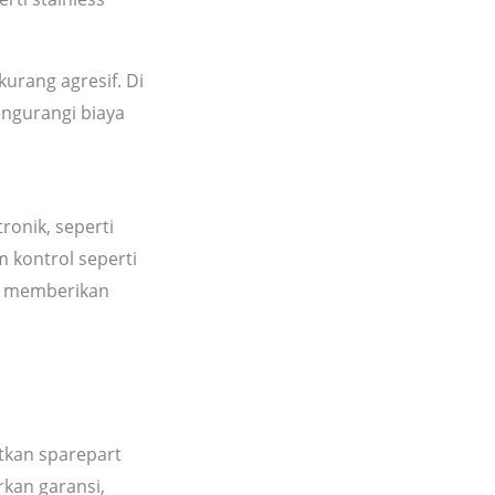
urang agresif. Di
engurangi biaya
ronik, seperti
m kontrol seperti
un memberikan
tkan sparepart
rkan garansi,