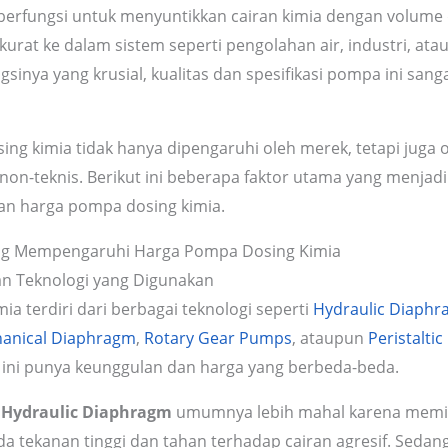
 berfungsi untuk menyuntikkan cairan kimia dengan volume
kurat ke dalam sistem seperti pengolahan air, industri, at
ungsinya yang krusial, kualitas dan spesifikasi pompa ini sa
ng kimia tidak hanya dipengaruhi oleh merek, tetapi juga 
 non-teknis. Berikut ini beberapa faktor utama yang menja
n harga pompa dosing kimia.
ang Mempengaruhi Harga Pompa Dosing Kimia
an Teknologi yang Digunakan
a terdiri dari berbagai teknologi seperti
Hydraulic Diaph
anical Diaphragm
,
Rotary Gear Pumps
, ataupun
Peristalti
 ini punya keunggulan dan harga yang berbeda-beda.
a
Hydraulic Diaphragm
umumnya lebih mahal karena memi
da tekanan tinggi dan tahan terhadap cairan agresif. Sed