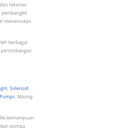
 dan tekanan
au pembangkit
ngat menentukan
oleh berbagai
di pertimbangan
ragm
,
Solenoid
c Pumps
. Masing-
liki kemampuan
angkan pompa