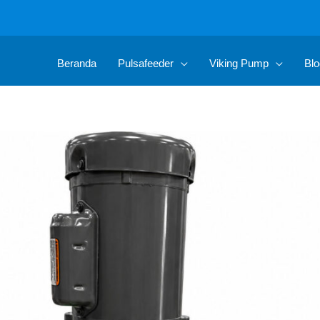
Beranda
Pulsafeeder
Viking Pump
Blo