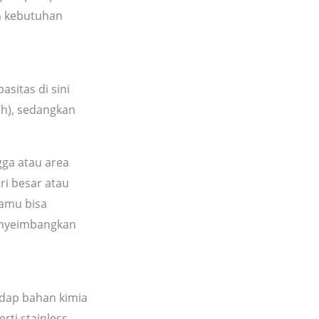
an kebutuhan
sitas di sini
/h), sedangkan
gga atau area
ri besar atau
kamu bisa
enyeimbangkan
dap bahan kimia
rti stainless