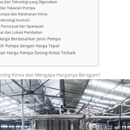
mpa dan Teknologi yang Digunakan
s dan Tekanan Pompa
 Pompa dan Ketahanan Kimia
 Teknologi Kontrol
 Purna Jual dan Sparepart
sar dan Lokasi Pembelian
arga Berdasarkan Jenis Pompa
lih Pompa dengan Harga Tepat
an Harga Pompa Dosing Kimia Terbaik
osing Kimia dan Mengapa Harganya Beragam?