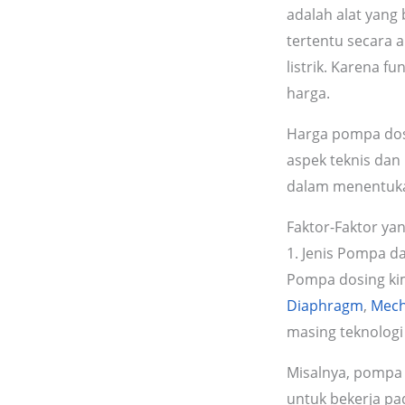
adalah alat yang
tertentu secara a
listrik. Karena f
harga.
Harga pompa dosi
aspek teknis dan
dalam menentuka
Faktor-Faktor y
1. Jenis Pompa d
Pompa dosing kimi
Diaphragm
,
Mech
masing teknologi
Misalnya, pomp
untuk bekerja pa