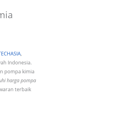
mia
-TECHASIA
,
yah Indonesia.
an pompa kimia
uhi harga pompa
waran terbaik