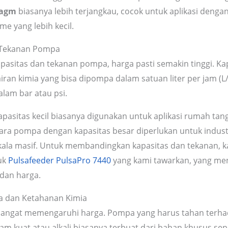
ragm
biasanya lebih terjangkau, cocok untuk aplikasi deng
e yang lebih kecil.
n Tekanan Pompa
asitas dan tekanan pompa, harga pasti semakin tinggi. Kapa
iran kimia yang bisa dipompa dalam satuan liter per jam (L
alam bar atau psi.
asitas kecil biasanya digunakan untuk aplikasi rumah tan
ara pompa dengan kapasitas besar diperlukan untuk indust
kala masif. Untuk membandingkan kapasitas dan tekanan, 
uk
Pulsafeeder PulsaPro 7440
yang kami tawarkan, yang m
dan harga.
a dan Ketahanan Kimia
sangat memengaruhi harga. Pompa yang harus tahan terha
sam kuat atau alkali biasanya terbuat dari bahan khusus sepe