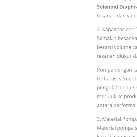
Solenoid Diaph
tekanan dan volum
2. Kapasitas da
Semakin besar kap
berarti volume ca
tekanan diukur d
Pompa dengan kap
terbatas, sement
pengolahan air s
merujuk ke prod
antara performa 
3. Material Pomp
Material pompa 
korosif seperti a