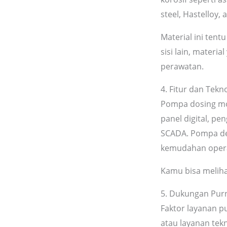
steel, Hastelloy, 
Material ini ten
sisi lain, mater
perawatan.
4. Fitur dan Tekn
Pompa dosing mod
panel digital, pe
SCADA. Pompa den
kemudahan operas
Kamu bisa meliha
5. Dukungan Purn
Faktor layanan 
atau layanan tek