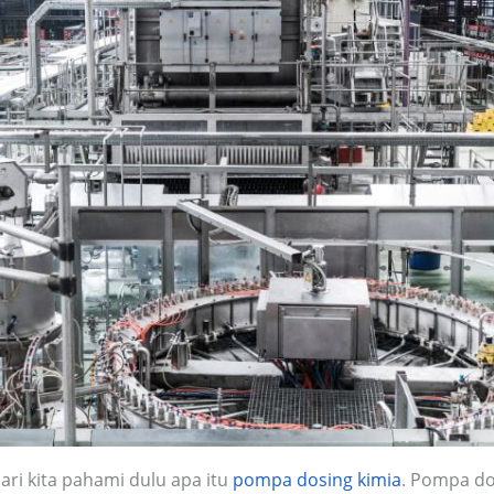
ri kita pahami dulu apa itu
pompa dosing kimia
. Pompa do