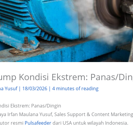
ump Kondisi Ekstrem: Panas/Din
na Yusuf
|
18/03/2026
|
4 minutes of reading
disi Ekstrem: Panas/Dingin
ya Irfan Maulana Yusuf, Sales Support & Content Marketing 
butor resmi
Pulsafeeder
dari USA untuk wilayah Indonesia.