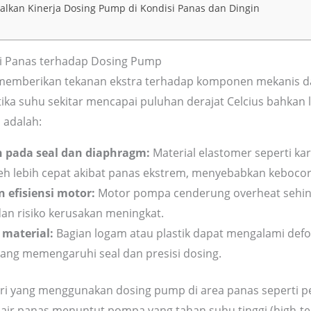
lkan Kinerja Dosing Pump di Kondisi Panas dan Dingin
i Panas terhadap Dosing Pump
 memberikan tekanan ekstra terhadap komponen mekanis da
ika suhu sekitar mencapai puluhan derajat Celcius bahkan 
 adalah:
 pada seal dan diaphragm:
Material elastomer seperti ka
eh lebih cepat akibat panas ekstrem, menyebabkan kebocor
 efisiensi motor:
Motor pompa cenderung overheat sehi
n risiko kerusakan meningkat.
material:
Bagian logam atau plastik dapat mengalami defor
 yang memengaruhi seal dan presisi dosing.
ustri yang menggunakan dosing pump di area panas seperti pe
air panas menuntut pompa yang tahan suhu tinggi (high-t