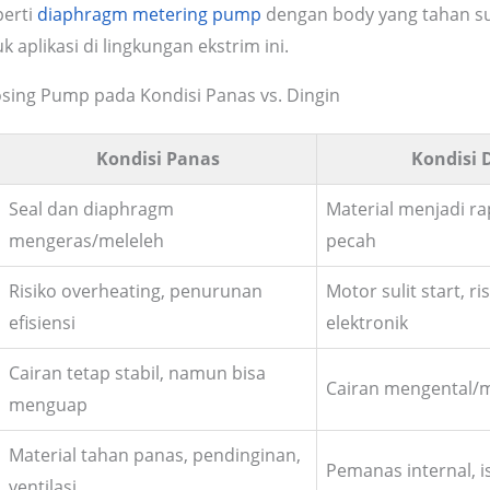
perti
diaphragm metering pump
dengan body yang tahan su
k aplikasi di lingkungan ekstrim ini.
ing Pump pada Kondisi Panas vs. Dingin
Kondisi Panas
Kondisi 
Seal dan diaphragm
Material menjadi 
mengeras/meleleh
pecah
Risiko overheating, penurunan
Motor sulit start, r
efisiensi
elektronik
Cairan tetap stabil, namun bisa
Cairan mengental
menguap
Material tahan panas, pendinginan,
Pemanas internal, i
ventilasi