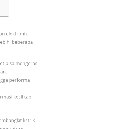
n elektronik
lebih, beberapa
ret bisa mengeras
an.
ngga performa
masi kecil tapi
mbangkit listrik
emperature