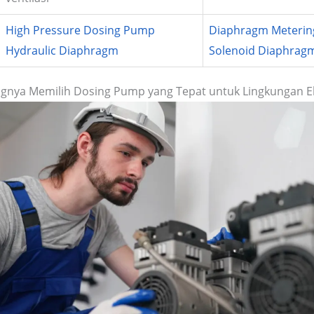
High Pressure Dosing Pump
Diaphragm Meteri
Hydraulic Diaphragm
Solenoid Diaphra
ngnya Memilih Dosing Pump yang Tepat untuk Lingkungan 