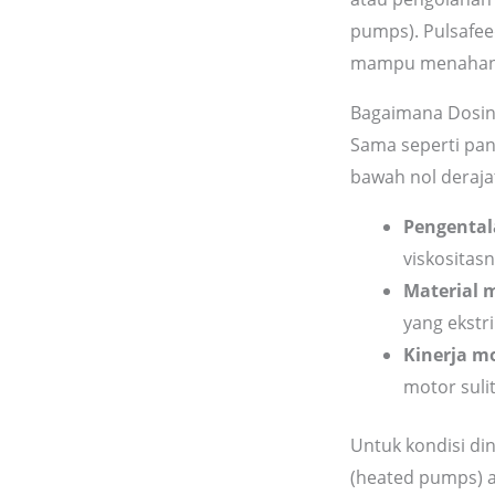
pumps). Pulsafee
mampu menahan s
Bagaimana Dosin
Sama seperti pan
bawah nol deraja
Pengental
viskositas
Material 
yang ekstr
Kinerja mo
motor suli
Untuk kondisi di
(heated pumps) a