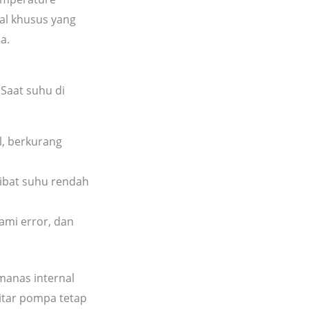
al khusus yang
a.
 Saat suhu di
l, berkurang
kibat suhu rendah
ami error, dan
manas internal
itar pompa tetap