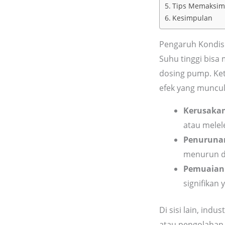
Tips Memaksima
Kesimpulan
Pengaruh Kondis
Suhu tinggi bisa
dosing pump. Ket
efek yang muncul
Kerusakan
atau melel
Penurunan
menurun da
Pemuaian 
signifikan
Di sisi lain, ind
atau pengolahan 