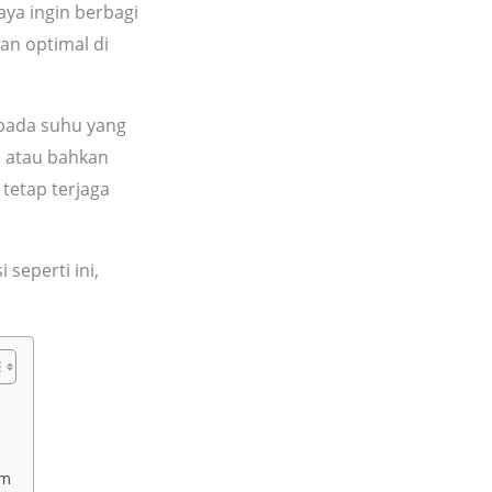
aya ingin berbagi
n optimal di
pada suhu yang
a, atau bahkan
tetap terjaga
seperti ini,
em