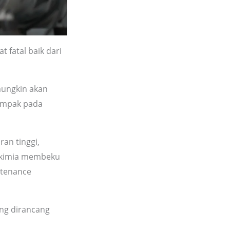
 fatal baik dari
mungkin akan
ampak pada
ran tinggi,
n kimia membeku
ntenance
ng dirancang