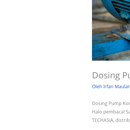
Dosing P
Oleh
Irfan Maula
Dosing Pump Kon
Halo pembaca! Sa
TECHASIA, distri