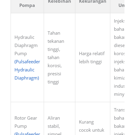
Kelebihan
Kekurangan
Pompa
Umum
Injeksi
bahan
Tahan
Hydraulic
bakar
tekanan
Diaphragm
diesel, ant
tinggi,
Pump
Harga relatif
korosi,
tahan
(Pulsafeeder
lebih tinggi
injeksi
korosi,
Hydraulic
bahan
presisi
Diaphragm)
kimia di
tinggi
industri
minyak
Transport
Rotor Gear
Aliran
bahan
Kurang
Pump
stabil,
bakar cair
cocok untuk
(Pulsafeeder
simpel,
injeksi