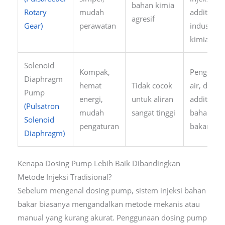
bahan kimia
Rotary
mudah
additive d
agresif
Gear)
perawatan
industri
kimia
Solenoid
Kompak,
Pengolah
Diaphragm
hemat
Tidak cocok
air, dosin
Pump
energi,
untuk aliran
additive
(Pulsatron
mudah
sangat tinggi
bahan
Solenoid
pengaturan
bakar keci
Diaphragm)
Kenapa Dosing Pump Lebih Baik Dibandingkan
Metode Injeksi Tradisional?
Sebelum mengenal dosing pump, sistem injeksi bahan
bakar biasanya mengandalkan metode mekanis atau
manual yang kurang akurat. Penggunaan dosing pump