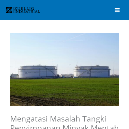
Lewati
ke
konten
Mengatasi Masalah Tangki
Penyimpanan Minyak Mentah