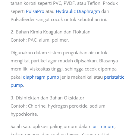
tahan korosi seperti PVC, PVDF, atau Teflon. Produk
seperti
PulsaPro
atau
Hydraulic Diaphragm
dari
Pulsafeeder sangat cocok untuk kebutuhan ini.
2. Bahan Kimia Koagulan dan Flokulan
Contoh: PAC, alum, polimer.
Digunakan dalam sistem pengolahan air untuk
mengikat partikel agar mudah dipisahkan. Biasanya
memiliki viskositas tinggi, sehingga cocok dipompa
pakai
diaphragm pump
jenis mekanikal atau
peristaltic
pump
.
3. Disinfektan dan Bahan Oksidator
Contoh: Chlorine, hydrogen peroxide, sodium
hypochlorite.
Salah satu aplikasi paling umum dalam
air minum
,
kolam renang, dan cooling tower. Karena zat ini