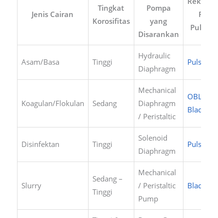
Rekomen
Tingkat
Pompa
Jenis Cairan
Prod
Korosifitas
yang
Pulsafe
Disarankan
Hydraulic
Asam/Basa
Tinggi
PulsaPro
Diaphragm
Mechanical
OBL
Koagulan/Flokulan
Sedang
Diaphragm
BlackLin
/ Peristaltic
Solenoid
Disinfektan
Tinggi
Pulsatro
Diaphragm
Mechanical
Sedang –
Slurry
/ Peristaltic
BlackLin
Tinggi
Pump