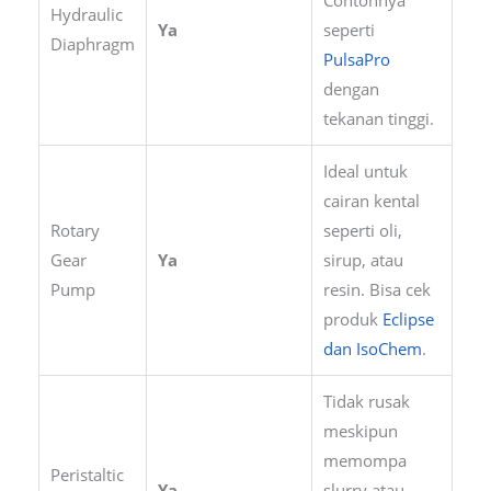
Contohnya
Hydraulic
Ya
seperti
Diaphragm
PulsaPro
dengan
tekanan tinggi.
Ideal untuk
cairan kental
Rotary
seperti oli,
Gear
Ya
sirup, atau
Pump
resin. Bisa cek
produk
Eclipse
dan IsoChem
.
Tidak rusak
meskipun
memompa
Peristaltic
Ya
slurry atau