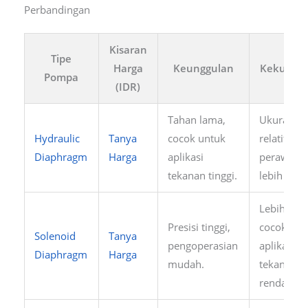
Perbandingan
Kisaran
Tipe
Harga
Keunggulan
Kekuran
Pompa
(IDR)
Tahan lama,
Ukuran
Hydraulic
Tanya
cocok untuk
relatif bes
Diaphragm
Harga
aplikasi
perawata
tekanan tinggi.
lebih rumi
Lebih bisi
Presisi tinggi,
cocok unt
Solenoid
Tanya
pengoperasian
aplikasi
Diaphragm
Harga
mudah.
tekanan
rendah.