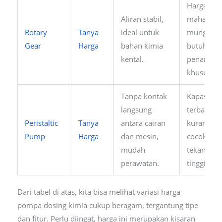
Harga rela
Aliran stabil,
mahal,
Rotary
Tanya
ideal untuk
mungkin
Gear
Harga
bahan kimia
butuh
kental.
penangan
khusus.
Tanpa kontak
Kapasitas
langsung
terbatas,
Peristaltic
Tanya
antara cairan
kurang
Pump
Harga
dan mesin,
cocok unt
mudah
tekanan
perawatan.
tinggi.
Dari tabel di atas, kita bisa melihat variasi harga
pompa dosing kimia cukup beragam, tergantung tipe
dan fitur. Perlu diingat, harga ini merupakan kisaran