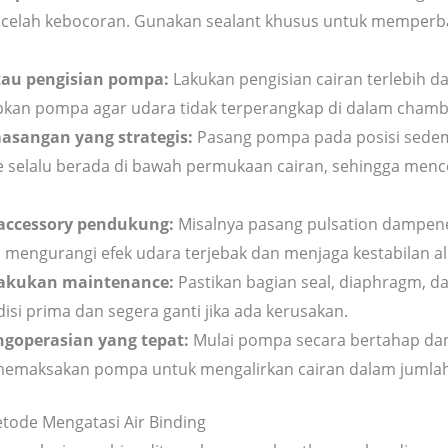
 celah kebocoran. Gunakan sealant khusus untuk memperba
tau pengisian pompa:
Lakukan pengisian cairan terlebih 
kan pompa agar udara tidak terperangkap di dalam chamb
masangan yang strategis:
Pasang pompa pada posisi sedem
ne selalu berada di bawah permukaan cairan, sehingga me
ccessory pendukung:
Misalnya pasang pulsation dampen
engurangi efek udara terjebak dan menjaga kestabilan al
akukan maintenance:
Pastikan bagian seal, diaphragm, d
isi prima dan segera ganti jika ada kerusakan.
ngoperasian yang tepat:
Mulai pompa secara bertahap da
emaksakan pompa untuk mengalirkan cairan dalam jumlah 
tode Mengatasi Air Binding