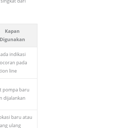
singkat dari
Kapan
Digunakan
 ada indikasi
ocoran pada
tion line
t pompa baru
n dijalankan
lokasi baru atau
ang ulang