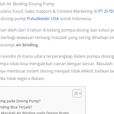
alah Air Binding Dosing Pump
Maulana Yusuf, Sales Support & Content Marketing di
PT ZI-T
i dosing pump
Pulsafeeder USA
untuk Indonesia.
n lebih dari 3 tahun di bidang pompa dosing dan solusi 
in berbagi wawasan tentang masalah yang sering dihadapi o
hususnya
air binding
.
ah kondisi di mana udara terperangkap dalam pompa dosing
a tidak bisa mengalirkan cairan dengan lancar. Masalah
anya membuat sistem dosing menjadi tidak efektif, bahkan b
a tidak segera diatasi.
nding pada Dosing Pump?
ding Bisa Terjadi?
 Masalah Air Binding pada Dosing Pump