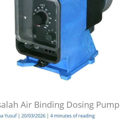
salah Air Binding Dosing Pump
na Yusuf
|
20/03/2026
|
4 minutes of reading