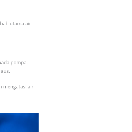
ebab utama air
ripada pompa.
 aus.
m mengatasi air