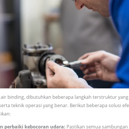
air binding, dibutuhkan beberapa langkah terstruktur yang
erta teknik operasi yang benar. Berikut beberapa solusi efe
ikan:
an perbaiki kebocoran udara:
Pastikan semua sambungan d