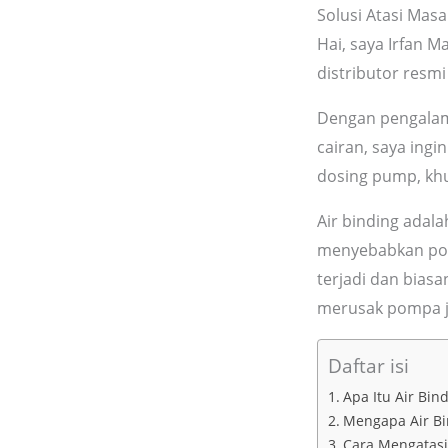
Solusi Atasi Mas
Hai, saya Irfan 
distributor resm
Dengan pengalama
cairan, saya ing
dosing pump, k
Air binding adal
menyebabkan pomp
terjadi dan bias
merusak pompa jik
Daftar isi
Apa Itu Air Bi
Mengapa Air Bin
Cara Mengatasi