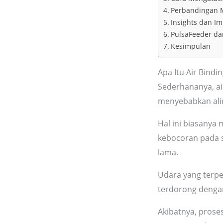
Perbandingan M
Insights dan Im
PulsaFeeder da
Kesimpulan
Apa Itu Air Bind
Sederhananya, ai
menyebabkan alir
Hal ini biasanya
kebocoran pada 
lama.
Udara yang terp
terdorong dengan
Akibatnya, prose