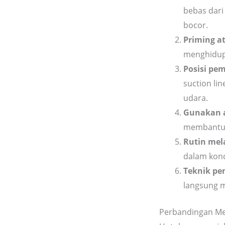
bebas dari
bocor.
Priming a
menghidup
Posisi pe
suction li
udara.
Gunakan a
membantu m
Rutin mel
dalam kond
Teknik pe
langsung m
Perbandingan Me