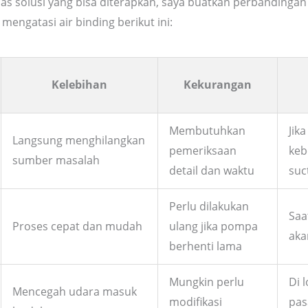
s solusi yang bisa diterapkan, saya buatkan perbandingan 
engatasi air binding berikut ini:
Kelebihan
Kekurangan
Membutuhkan
Jika
Langsung menghilangkan
pemeriksaan
keb
sumber masalah
detail dan waktu
suc
Perlu dilakukan
Saa
Proses cepat dan mudah
ulang jika pompa
aka
berhenti lama
Mungkin perlu
Di 
Mencegah udara masuk
modifikasi
pas