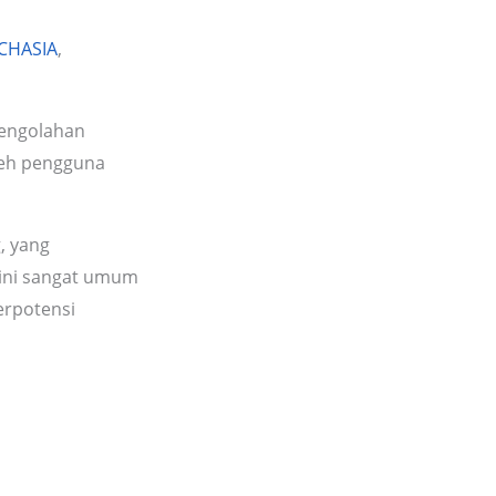
ECHASIA
,
pengolahan
leh pengguna
, yang
 ini sangat umum
erpotensi