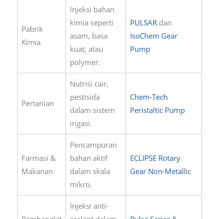
Injeksi bahan
kimia seperti
PULSAR
dan
Pabrik
asam, basa
IsoChem Gear
Kimia
kuat, atau
Pump
polymer.
Nutrisi cair,
pestisida
Chem-Tech
Pertanian
dalam sistem
Peristaltic Pump
irigasi.
Pencampuran
Farmasi &
bahan aktif
ECLIPSE Rotary
Makanan
dalam skala
Gear Non-Metallic
mikro.
Injeksi anti-
Pembangkit
scalant dalam
Pulsa Series &