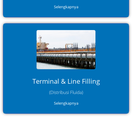
Selengkapnya
Digunakan dalam proses pengisian pipeline dan
terminal untuk memastikan distribusi fluida berjalan
lancar dan konsisten.
Terminal & Line Filling
(Distribusi Fluida)
Selengkapnya