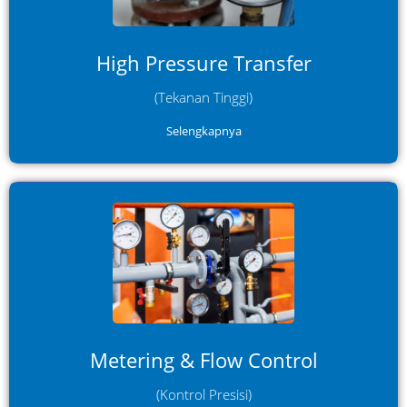
tinggi pada sistem pipeline, memastikan performa stabil
tanpa gangguan operasional.
High Pressure Transfer
(Tekanan Tinggi)
Selengkapnya
Menjaga aliran tetap stabil dan terukur untuk
mendukung akurasi sistem metering serta efisiensi
distribusi fluida.
Metering & Flow Control
(Kontrol Presisi)