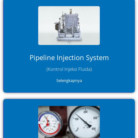
Mengatur injeksi fluida secara presisi ke dalam pipeline
untuk menjaga komposisi, tekanan, dan performa
sistem tetap optimal.
Pipeline Injection System
(Kontrol Injeksi Fluida)
Selengkapnya
Dirancang untuk menangani aliran fluida bertekanan