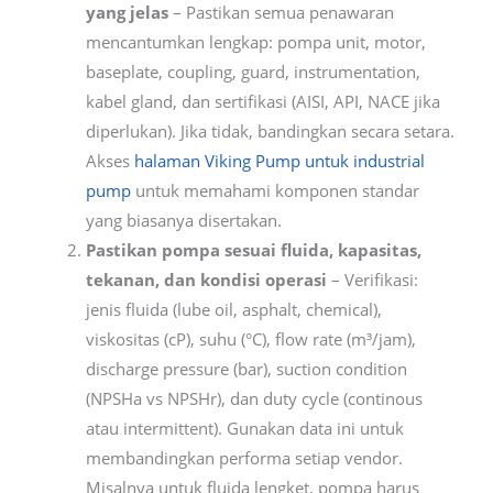
yang jelas
– Pastikan semua penawaran
mencantumkan lengkap: pompa unit, motor,
baseplate, coupling, guard, instrumentation,
kabel gland, dan sertifikasi (AISI, API, NACE jika
diperlukan). Jika tidak, bandingkan secara setara.
Akses
halaman Viking Pump untuk industrial
pump
untuk memahami komponen standar
yang biasanya disertakan.
Pastikan pompa sesuai fluida, kapasitas,
tekanan, dan kondisi operasi
– Verifikasi:
jenis fluida (lube oil, asphalt, chemical),
viskositas (cP), suhu (°C), flow rate (m³/jam),
discharge pressure (bar), suction condition
(NPSHa vs NPSHr), dan duty cycle (continous
atau intermittent). Gunakan data ini untuk
membandingkan performa setiap vendor.
Misalnya untuk fluida lengket, pompa harus