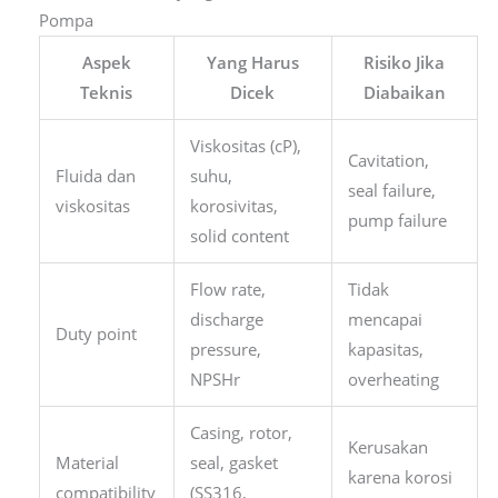
Pompa
Aspek
Yang Harus
Risiko Jika
Teknis
Dicek
Diabaikan
Viskositas (cP),
Cavitation,
Fluida dan
suhu,
seal failure,
viskositas
korosivitas,
pump failure
solid content
Flow rate,
Tidak
discharge
mencapai
Duty point
pressure,
kapasitas,
NPSHr
overheating
Casing, rotor,
Kerusakan
Material
seal, gasket
karena korosi
compatibility
(SS316,