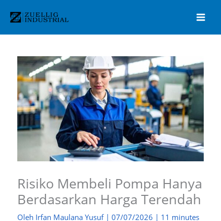
Lewati
ke
konten
Risiko Membeli Pompa Hanya
Berdasarkan Harga Terendah
Oleh
Irfan Maulana Yusuf
|
07/07/2026
|
11 minutes