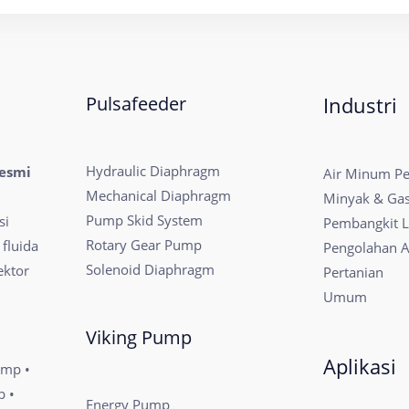
Pulsafeeder
Industri
Hydraulic Diaphragm
resmi
Air Minum P
Mechanical Diaphragm
Minyak & Ga
Pump Skid System
si
Pembangkit Li
Rotary Gear Pump
 fluida
Pengolahan A
Solenoid Diaphragm
ektor
Pertanian
Umum
Viking Pump
Aplikasi
ump •
p •
Energy Pump