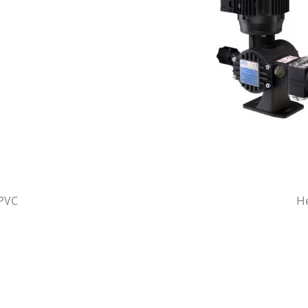
H
 PVC