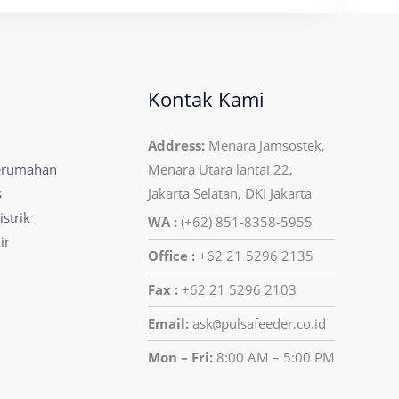
Kontak Kami
Address:
Menara Jamsostek,
erumahan
Menara Utara lantai 22,
s
Jakarta Selatan, DKI Jakarta
strik
WA :
(+62) 851-8358-5955
ir
Office :
+62 21 5296 2135
Fax :
+62 21 5296 2103
Email:
ask
pulsafeeder.co.id
@
Mon – Fri:
8:00 AM – 5:00 PM